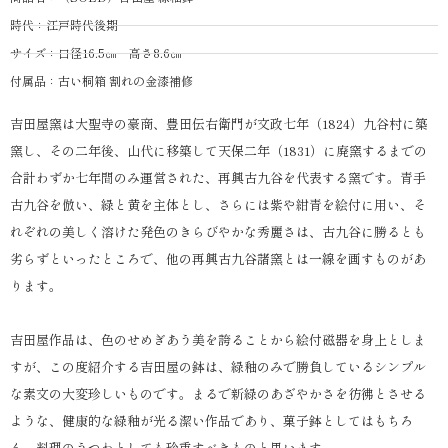
時代：江戸時代後期
サイズ：口径16.5㎝ 高さ8.6㎝
付属品：古い桐箱 割れの金漆補修
吉田屋窯は大聖寺の豪商、豊田伝右衛門が文政七年（1824）九谷村に築
窯し、その二年後、山代に移築して天保二年（1831）に廃窯するまでの
合計わずか七年間のみ運営された、再興古九谷を代表する窯です。青手
古九谷を倣い、緑と黄を主体とし、さらには紫や紺青を絵付に用い、そ
れぞれの美しく溶けた発色のきらびやかな秀麗さは、古九谷に勝るとも
劣らずといったところで、他の再興古九谷諸窯とは一線を画すものがあ
ります。
吉田屋作品は、色のせめぎあう美を誇ることから絵付磁器を身上としま
すが、この度紹介する吉田屋の鉢は、緑釉のみで勝負しているシンプル
な素文の大変珍しいものです。まるで新緑のあざやかさを彷彿とさせる
ような、健康的な緑釉が光る潔い作品であり、菓子鉢としてはもちろ
ん、料理のうつわとしても珍重すべきものと思います。