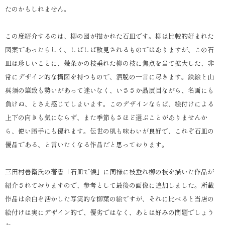
たのかもしれません。
この度紹介するのは、柳の図が描かれた石皿です。柳は比較的好まれた
図案であったらしく、しばしば散見されるものではありますが、この石
皿は珍しいことに、幾条かの枝垂れた柳の枝に焦点を当て拡大した、非
常にデザイン的な構図を持つもので、洒脱の一言に尽きます。鉄絵と山
呉須の筆致も勢いがあって迷いなく、いささか贔屓目ながら、名画にも
負けぬ、とさえ感じてしまいます。このデザインならば、絵付けによる
上下の向きも気にならず、また季節もさほど選ぶことがありませんか
ら、使い勝手にも優れます。伝世の肌も味わいが良好で、これぞ石皿の
優品である、と言いたくなる作品だと思っております。
三田村善衛氏の著書「石皿で候」に同様に枝垂れ柳の枝を描いた作品が
紹介されておりますので、参考として最後の画像に追加しました。所載
作品は余白を活かした写実的な柳葉の絵ですが、それに比べると当店の
絵付けは実にデザイン的で、優劣ではなく、あとは好みの問題でしょう