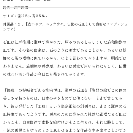
時代：江戸後期
サイズ：径27.5㎝ 高さ5.8㎝
付属品：なし【古いホツ、ニュウ少々。伝世の石皿として良好なコンディショ
ンです】
石皿は江戸後期に瀬戸で焼かれた、厚みのあるどっしりした施釉陶器の
皿です。その名の由来は、石のように頑丈であることから、あるいは朝
鮮の石製の器物に似ているから、などと言われておりますが、明確では
ありません。旅籠屋や煮売屋、あるいは民家で用いられたらしく、伝世
の味わい深い作品が今日にも残されております。
「民藝」の提唱者である柳宗悦は、瀬戸の石皿を「陶器の絵でこの位の
美しさを持つものは、日本のやきものでは他にない」とまで賞してお
り、彼が発行した「工藝」という限定雑誌の創刊号は、まさに瀬戸の石
皿特集であったようです。民衆のために焼かれた純然な雑器たる石皿だ
からこそ、自由闊達で素朴な絵付けがそこに生まれ、それは時として、
一流の画幅にも劣らぬとさえ思わせるような作品を生み出すことができ