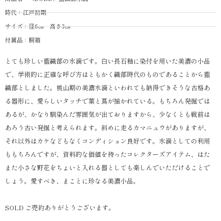
時代：江戸初期
サイズ：径6㎝ 高さ3㎝
付属品：桐箱
とても珍しい藍織部の水滴です。白い長石釉に染付を用いた美濃の小品
で、学術的に正確な呼び方はともかく織部時代のものであることから藍
織部としました。桃山期の美濃水滴といわれても納得できそうな古格あ
る器形に、愛らしいタッチで葉と蔦が描かれている。もちろん発掘では
あるが、かなり馴染んだ雰囲気が出ておりますから、少なくとも戦前は
あろう古い発掘と考えられます。斜めに走るカマニュウがありますが、
それ以外はカケなどもなくコンディション良好です。水滴としての利用
ももちろんですが、資料的な価値を持ったコレクターズアイテム、はた
また小さな野花をちょいと入れる器としても楽しんでいただけることで
しょう。愛すべき、まことに珍なる美濃小品。
SOLD ご売約ありがとうございます。