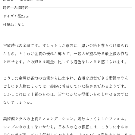
時代：古墳時代
サイズ：径2.7㎝
付属品：なし
古墳時代の金環です。ずしっとした銅芯に、厚い金箔を巻きつけ造られ
たもの。とりわけ金質の優れた輝きで、一般人が望み得る最上級の作品
と申せます。その輝きは純金に比しても遜色なしとさえ感じられます。
こうした金環は各地の古墳から出土され、古墳を造営できる階級のやん
ごとなき人物にとっては一般的に普及していた装身具であるようです。
しかしこれほど上質のものは、近年なかなか得難いものと申せるのでは
ないでしょうか。
美術館クラスの上質さとコンディション。幾分ふっくらしたフォルム。
シンプルきわまりないかたち。日本人の心の根底には、こうした小さき
永久の美が眠っている気がしております。（SOLD）ご売約ありがとうご