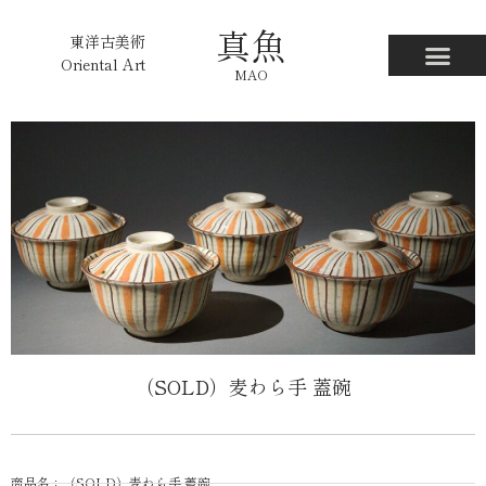
真魚
東洋古美術
Oriental Art
MAO
（SOLD）麦わら手 蓋碗
商品名：（SOLD）麦わら手 蓋碗